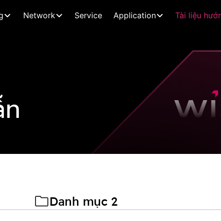
g
Network
Service
Application
Tài liệu hướ
ẫn
Danh mục 2