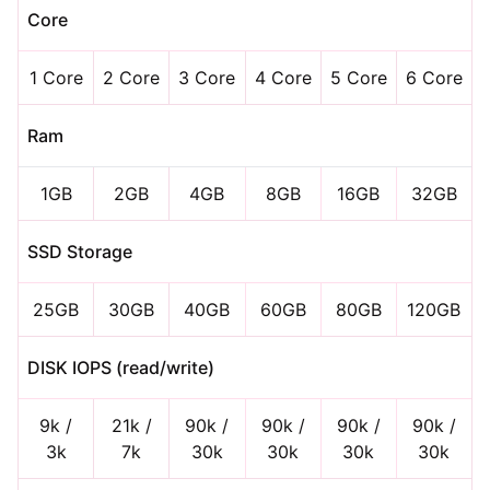
Core
1 Core
2 Core
3 Core
4 Core
5 Core
6 Core
Ram
1GB
2GB
4GB
8GB
16GB
32GB
SSD Storage
25GB
30GB
40GB
60GB
80GB
120GB
DISK IOPS (read/write)
9k /
21k /
90k /
90k /
90k /
90k /
3k
7k
30k
30k
30k
30k