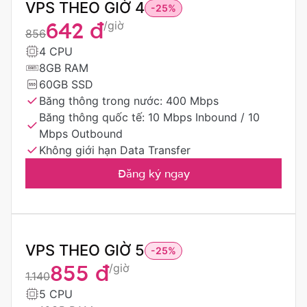
VPS THEO GIỜ 4
-25%
642 đ
/giờ
856
4 CPU
8GB RAM
60GB SSD
Băng thông trong nước: 400 Mbps
Băng thông quốc tế: 10 Mbps Inbound / 10
Mbps Outbound
Không giới hạn Data Transfer
Đăng ký ngay
VPS THEO GIỜ 5
-25%
855 đ
/giờ
1.140
5 CPU