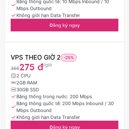
Băng thông quốc tế: 10 Mbps Inbound / 10
VPS Nigeria
Mbps Outbound
Không giới hạn Data Transfer
VPS Mỹ
Đăng ký ngay
VPS Russia
VPS Cambodia
VPS UK
VPS THEO GIỜ 2
-25%
275 đ
/giờ
VPS US
366
2 CPU
2GB RAM
VDI (Coming soon)
30GB SSD
Băng thông trong nước: 200 Mbps
Kubernetes (Coming soon)
Băng thông quốc tế: 200 Mbps Inbound / 30
Mbps Outbound
Không giới hạn Data Transfer
Đăng ký ngay