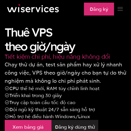
Đăng ký
Storage
Hạ tầng
Object store (Services) - (Coming soon)
Thuê VPS
Network
NextCloud (Coming soon)
VPS
theo giờ/ngày
Backup (Coming soon)
Service
CDN (Coming soon)
VPS giá rẻ
Tiết kiệm chi phí, hiệu năng không đổi
Application
Proxy (Coming soon)
VPS theo giờ
Chạy thử dự án, test sản phẩm hay xử lý nhanh
công việc, VPS theo giờ/ngày cho bạn tự do thử
Tài liệu hướng dẫn
Domain (Coming soon)
Kafka (Coming soon)
VPS Linux
nghiệm mà không lo chi phí phát sinh.
Liên hệ
MongoDB (Coming soon)
CPU thế hệ mới, RAM tùy chỉnh linh hoạt
VPS Window
Triển khai trong 30 giây
Đăng nhập
SQL Server (Coming soon)
VPS NVMe
Truy cập toàn cầu tốc độ cao
Đội ngũ kỹ thuật 24/7 sẵn sàng hỗ trợ
MailServer (Coming soon)
VPS AMD
Hỗ trợ hệ điều hành Windows/Linux
VPS Xeon
Xem bảng giá
Đăng ký dùng thử