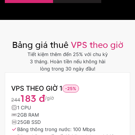
VPS Forex
VPS n8n
VPS treo game
Bảng giá thuê
VPS theo giờ
VPS theo quốc gia
Tiết kiệm thêm đến 25% với chu kỳ
3 tháng. Hoàn tiền nếu không hài
VPS Nhật
lòng trong 30 ngày đầu!
VPS Thái Lan
VPS THEO GIỜ 1
-25%
VPS Hồng Kông
183 đ
/giờ
244
VPS Singapore
1 CPU
2GB RAM
VPS Indonesia
25GB SSD
VPS Philippines
Băng thông trong nước: 100 Mbps